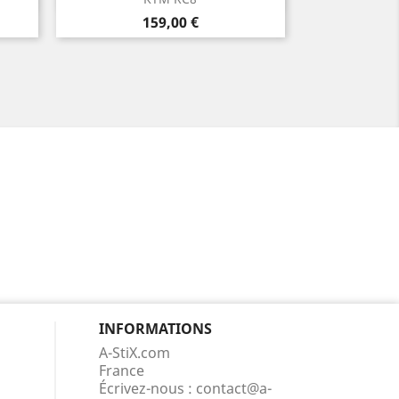
ne
Rouge
Orange
Bleu
Vert
Jaune
6
+6
Prix
159,00 €
Clair
INFORMATIONS
A-StiX.com
France
Écrivez-nous :
contact@a-