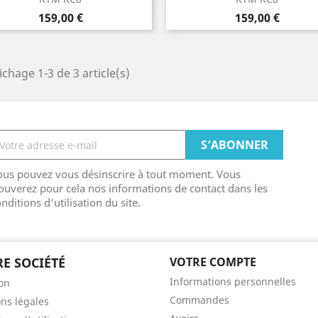
Rouge
Orange
Bleu
Vert
Jaune
Rouge
Orange
Bleu
Vert
Jau
+6
+
Prix
Prix
159,00 €
159,00 €
Clair
Clair
ichage 1-3 de 3 article(s)
ous pouvez vous désinscrire à tout moment. Vous
ouverez pour cela nos informations de contact dans les
nditions d'utilisation du site.
E SOCIÉTÉ
VOTRE COMPTE
Informations personnelles
son
Commandes
ns légales