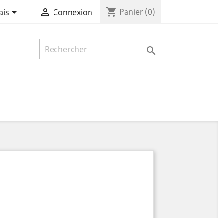
shopping_cart


Panier
(0)
ais
Connexion
