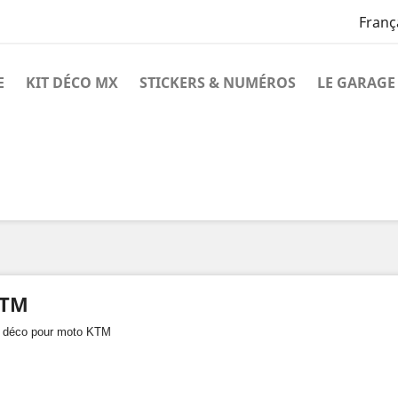
Franç
E
KIT DÉCO MX
STICKERS & NUMÉROS
LE GARAGE
k
nstagram
TM
t déco pour moto KTM