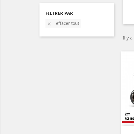
FILTRER PAR
effacer tout

Il y a