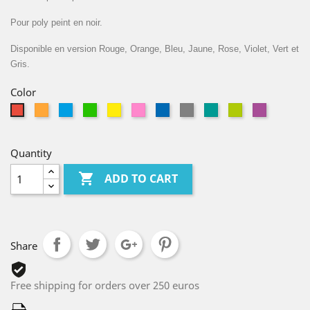
Pour poly peint en noir.
Disponible en version Rouge, Orange, Bleu, Jaune, Rose, Violet, Vert et
Gris.
Color
Orange
Bleu
Green
Yellow
Pink
Blue
Grey
Petrol
Pistache
Violet
Red
Clair
Quantity

ADD TO CART
Share
Free shipping for orders over 250 euros