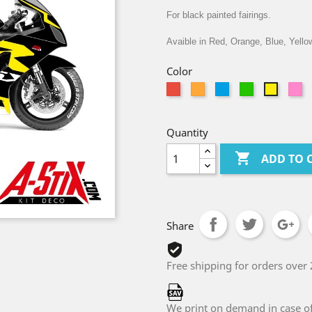
For black painted fairings.
Avaible in Red, Orange, Blue, Yello
Color
Red
Orange
Bleu
Green
Pi
Yellow
Clair
Quantity

ADD TO 
Share
Free shipping for orders over
We print on demand in case of