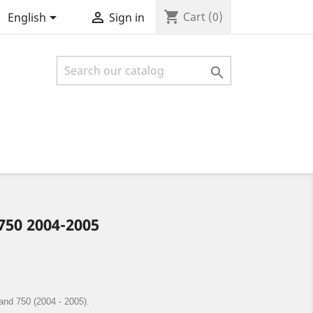
shopping_cart


Cart
(0)
English
Sign in

750 2004-2005
and 750 (2004 - 2005).