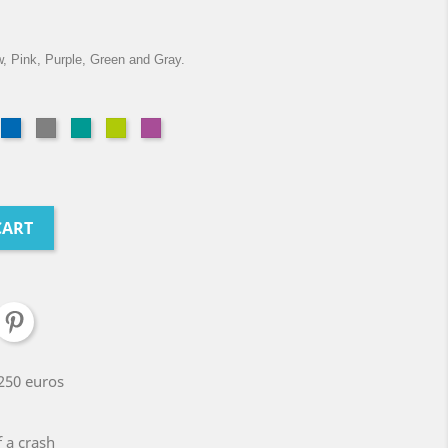
w, Pink, Purple, Green and Gray.
nk
Blue
Grey
Petrol
Pistache
Violet
CART
 250 euros
 a crash